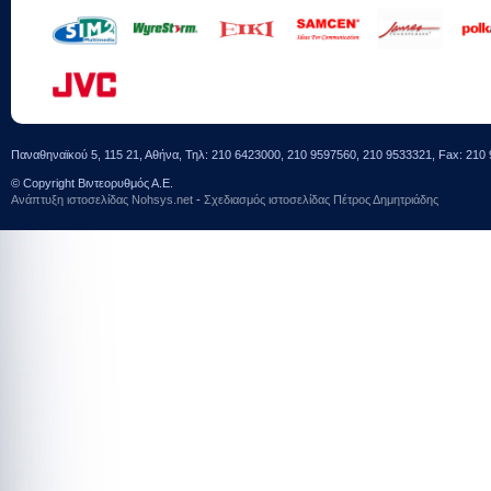
Παναθηναϊκού 5, 115 21, Αθήνα, Τηλ: 210 6423000, 210 9597560, 210 9533321, Fax: 210 
© Copyright Βιντεορυθμός Α.Ε.
Ανάπτυξη ιστοσελίδας Νohsys.net
-
Σχεδιασμός ιστοσελίδας Πέτρος Δημητριάδης