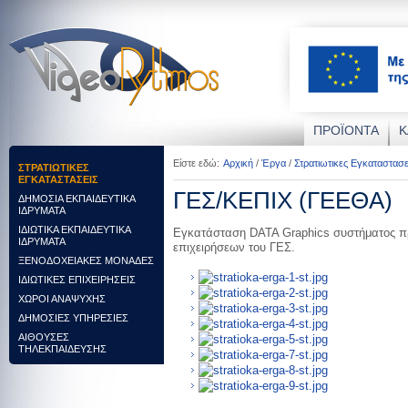
ΠΡΟΪΟΝΤΑ
Κ
Είστε εδώ:
Αρχική
/
Έργα
/
Στρατιωτικες Εγκαταστασε
ΣΤΡΑΤΙΩΤΙΚΕΣ
ΕΓΚΑΤΑΣΤΑΣΕΙΣ
ΓΕΣ/ΚΕΠΙΧ (ΓΕΕΘΑ)
ΔΗΜΟΣΙΑ ΕΚΠΑΙΔΕΥΤΙΚΑ
ΙΔΡΥΜΑΤΑ
ΙΔΙΩΤΙΚΑ ΕΚΠΑΙΔΕΥΤΙΚΑ
Εγκατάσταση DATA Graphics συστήματος πρ
ΙΔΡΥΜΑΤΑ
επιχειρήσεων του ΓΕΣ.
ΞΕΝΟΔΟΧΕΙΑΚΕΣ ΜΟΝΑΔΕΣ
ΙΔΙΩΤΙΚΕΣ ΕΠΙΧΕΙΡΗΣΕΙΣ
ΧΩΡΟΙ ΑΝΑΨΥΧΗΣ
ΔΗΜΟΣΙΕΣ ΥΠΗΡΕΣΙΕΣ
ΑΙΘΟΥΣΕΣ
ΤΗΛΕΚΠΑΙΔΕΥΣΗΣ