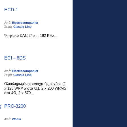
ECD-1
Από:
Electrocompaniet
Σειρά:
Classic Line
Ψηφιακό DAC 24bit , 192 KHz...
ECI – 6DS
Από:
Electrocompaniet
Σειρά:
Classic Line
Ολοκληρωμένος ενισχυτής, ισχύος (2
x 125 WRMS στα 8Ω, 2 x 200 WRMS
στα 4Ω, 2 x 370…
PRO-3200
Από:
Wadia