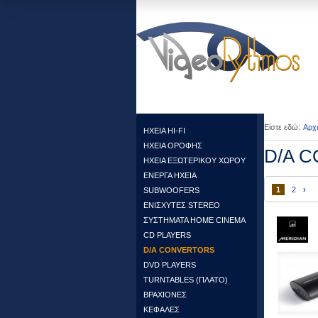
Είστε εδώ:
Αρχ
HXEIA HI-FI
ΗΧΕΙΑ ΟΡΟΦΗΣ
D/A 
HXEIA ΕΞΩΤΕΡΙΚΟΥ ΧΩΡΟΥ
ENEΡΓΑ ΗΧΕΙΑ
1
2
›
SUBWOOFERS
ΕΝΙΣΧΥΤΕΣ STEREO
ΣΥΣΤΗΜΑΤΑ HOME CINEMA
CD PLAYERS
D/A CONVERTORS
DVD PLAYERS
TURNTABLES (ΠΛΑΤΟ)
ΒΡΑΧΙΟΝΕΣ
ΚΕΦΑΛΕΣ