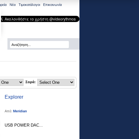
ιρεία
Νέα
Tιμοκατάλογοι
Επικοινωνία
Search
Σειρά:
Explorer
Από:
Meridian
USB POWER DAC...