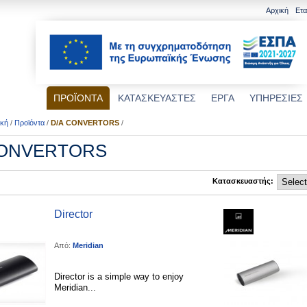
Αρχική
Ετα
ΠΡΟΪΟΝΤΑ
ΚΑΤΑΣΚΕΥΑΣΤΕΣ
ΕΡΓΑ
ΥΠΗΡΕΣΙΕΣ
ική
/
Προϊόντα
/
D/A CONVERTORS
/
CONVERTORS
Κατασκευαστής:
Director
Από:
Meridian
Director is a simple way to enjoy
Meridian...