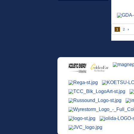
1
2
›