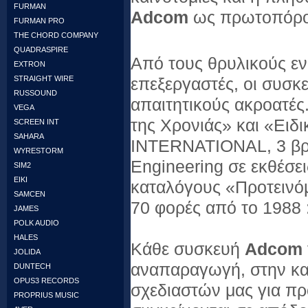
FURMAN
Adcom
ως πρωτοπόρο
FURMAN PRO
THE CHORD COMPANY
QUADRASPIRE
Από τους θρυλικούς ενι
EXTRON
STRAIGHT WIRE
επεξεργαστές, οι συσκ
RUSSOUND
απαιτητικούς ακροατές
VEGA
της Χρονιάς» και «Ει
SCREEN INT
SAHARA
INTERNATIONAL, 3 βρα
WYRESTORM
Engineering σε εκθέσε
SIM2
EIKI
καταλόγους «Προτεινό
SAMCEN
70 φορές από το 1988 :
JAMES
POLK AUDIO
HALES
Κάθε συσκευή
Adcom
JOLIDA
αναπαραγωγή, στην κα
DUNTECH
OPUS3 RECORDS
σχεδιαστών μας για πρ
PROPRIUS MUSIC