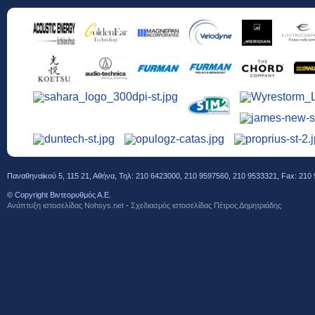
Παναθηναϊκού 5, 115 21, Αθήνα, Τηλ: 210 6423000, 210 9597560, 210 9533321, Fax: 210 
© Copyright Βιντεορυθμός Α.Ε.
Ανάπτυξη ιστοσελίδας Νohsys.net
-
Σχεδιασμός ιστοσελίδας Πέτρος Δημητριάδης