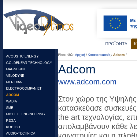
ΠΡΟΪΟΝΤΑ
Κ
Είστε εδώ:
Αρχική
/
Κατασκευαστές
/
Adcom
/
ACOUSTIC ENERGY
GOLDENEAR TECHNOLOGY
Adcom
MAGNEPAN
VELODYNE
www.adcom.com
MERIDIAN
ELECTROCOMPANIET
ADCOM
Στον χώρο της Υψηλής
WADIA
κατασκεύασε συσκευές 
SME
MICHELL ENGINEERING
the art τεχνολογίας, 
REGA
απολαμβάνουν κάθε λεπ
KOETSU
AUDIO-TECHNICA
καινοτομίες και η πλη