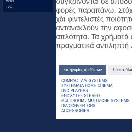
συγκρίνονται σε απόδο
AVER
JVC
φορές παραπάνω. Στό
χάι φιντελιστές ποιότη
αντανακλούν την αφοσί
απλότητα. Τα χρήματά 
πραγματικά αντιληπτή 
Κατηγορίες προϊόντων
Τιμοκατάλο
COMPACT A/V SYSTEMS
ΣΥΣΤΗΜΑΤΑ HOME CINEMA
DVD PLAYERS
ΕΝΙΣΧΥΤΕΣ STEREO
MULTIROOM / MULTIZONE SYSTEMS
D/A CONVERTORS
ACCESSORIES