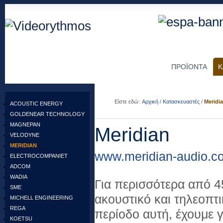
ΠΡΟΪΟΝΤΑ
Κ
Είστε εδώ:
Αρχική
/
Κατασκευαστές
/
Meridi
ACOUSTIC ENERGY
GOLDENEAR TECHNOLOGY
MAGNEPAN
Meridian
VELODYNE
MERIDIAN
www.meridian-audio.c
ELECTROCOMPANIET
ADCOM
WADIA
Για περισσότερα από 45
SME
ακουστικό και τηλεοπτ
MICHELL ENGINEERING
REGA
περίοδο αυτή, έχουμε γ
KOETSU