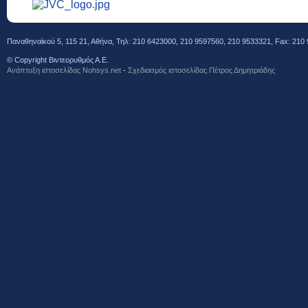
Παναθηναϊκού 5, 115 21, Αθήνα, Τηλ: 210 6423000, 210 9597560, 210 9533321, Fax: 210 
© Copyright Βιντεορυθμός Α.Ε.
Ανάπτυξη ιστοσελίδας Νohsys.net
-
Σχεδιασμός ιστοσελίδας Πέτρος Δημητριάδης