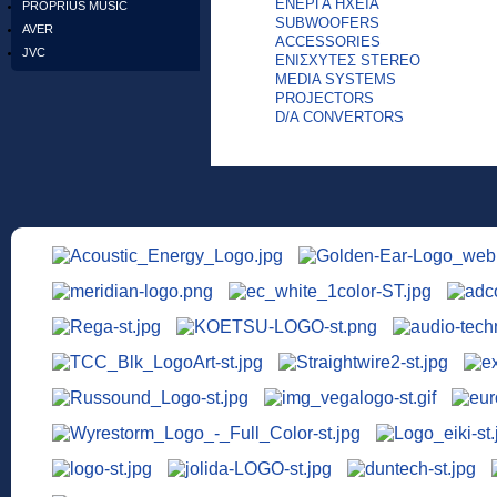
ENEΡΓΑ ΗΧΕΙΑ
PROPRIUS MUSIC
SUBWOOFERS
AVER
ACCESSORIES
JVC
ΕΝΙΣΧΥΤΕΣ STEREO
MEDIA SYSTEMS
PROJECTORS
D/A CONVERTORS