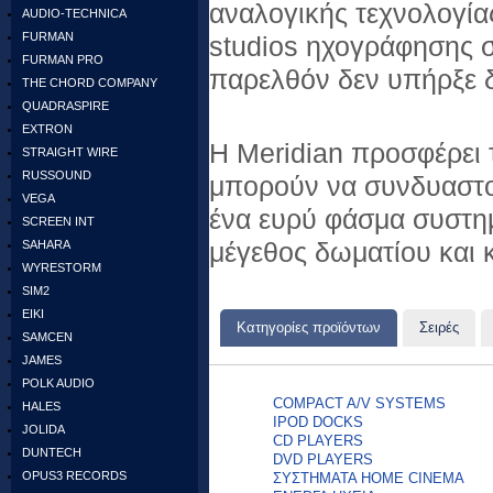
αναλογικής τεχνολογία
AUDIO-TECHNICA
FURMAN
studios ηχογράφησης σ
FURMAN PRO
παρελθόν δεν υπήρξε 
THE CHORD COMPANY
QUADRASPIRE
EXTRON
Η Meridian προσφέρει τ
STRAIGHT WIRE
RUSSOUND
μπορούν να συνδυαστού
VEGA
ένα ευρύ φάσμα συστημ
SCREEN INT
μέγεθος δωματίου και 
SAHARA
WYRESTORM
SIM2
EIKI
Κατηγορίες προϊόντων
Σειρές
SAMCEN
JAMES
POLK AUDIO
COMPACT A/V SYSTEMS
HALES
IPOD DOCKS
JOLIDA
CD PLAYERS
DUNTECH
DVD PLAYERS
OPUS3 RECORDS
ΣΥΣΤΗΜΑΤΑ HOME CINEMA