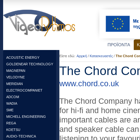
ΠΡΟΪΟΝΤΑ
Κ
Είστε εδώ:
Αρχική
/
Κατασκευαστές
/
The Chord C
ACOUSTIC ENERGY
GOLDENEAR TECHNOLOGY
The Chord Co
MAGNEPAN
VELODYNE
www.chord.co.uk
MERIDIAN
ELECTROCOMPANIET
ADCOM
The Chord Company has
WADIA
for hi-fi and home ci
SME
MICHELL ENGINEERING
important cables are a
REGA
and speaker cable can 
KOETSU
AUDIO-TECHNICA
listening to your favou