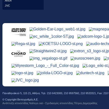
AVER
JVC
Παναθηναϊκού 5, 115 21, Αθήνα, Τηλ: 210 6423000, 210 9597560, 210 9533321, Fax: 210 
© Copyright Βιντεορυθμός Α.Ε.
Ανάπτυξη ιστοσελίδας Νohsys.net
-
Σχεδιασμός ιστοσελίδας Πέτρος Δημητριάδης