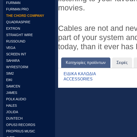
FURMAN
movies.
FURMAN PRO
THE CHORD COMPANY
QUADRASPIRE
Cables are not and nev
EXTRON
STRAIGHT WIRE
part of your system an
RUSSOUND
today, than it ever has
VEGA
SCREEN INT
SAHARA
Κατηγορίες προϊόντων
Σειρές
WYRESTORM
ΕΙΔΙΚΑ ΚΑΛΩΔΙΑ
SIM2
ACCESSORIES
EIKI
SAMCEN
JAMES
POLK AUDIO
HALES
JOLIDA
DUNTECH
OPUS3 RECORDS
PROPRIUS MUSIC