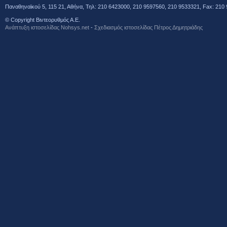
Παναθηναϊκού 5, 115 21, Αθήνα, Τηλ: 210 6423000, 210 9597560, 210 9533321, Fax: 210 
© Copyright Βιντεορυθμός Α.Ε.
Ανάπτυξη ιστοσελίδας Νohsys.net
-
Σχεδιασμός ιστοσελίδας Πέτρος Δημητριάδης