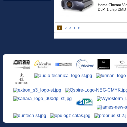
Home Cinema Vide
DLP, 1-chip DMD 0
1
2
3
›
»