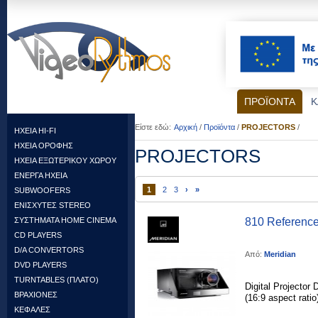
ΠΡΟΪΟΝΤΑ
Κ
Είστε εδώ:
Αρχική
/
Προϊόντα
/
PROJECTORS
/
HXEIA HI-FI
ΗΧΕΙΑ ΟΡΟΦΗΣ
PROJECTORS
HXEIA ΕΞΩΤΕΡΙΚΟΥ ΧΩΡΟΥ
ENEΡΓΑ ΗΧΕΙΑ
1
2
3
›
»
SUBWOOFERS
ΕΝΙΣΧΥΤΕΣ STEREO
ΣΥΣΤΗΜΑΤΑ HOME CINEMA
810 Referenc
CD PLAYERS
D/A CONVERTORS
Από:
Meridian
DVD PLAYERS
TURNTABLES (ΠΛΑΤΟ)
Digital Projector 
ΒΡΑΧΙΟΝΕΣ
(16:9 aspect ratio)
ΚΕΦΑΛΕΣ