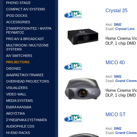
PHONO STAGE
COMPACT A/V SYSTEMS
Crystal 35
IPOD DOCKS
ACCESSORIES
Από:
SIM2
ΣΤΑΘΕΡΟΠΟΙΗΤΕΣ / ΦΙΛΤΡΑ
Σειρά:
Crystal Line
ΡΕΥΜΑΤΟΣ
Home Cinema Vide
PRO A/V & BROADCAST
DLP, 1 chip DMD 
MULTIROOM / MULTIZONE
SYSTEMS
A/V SWITCHERS
MICO 40
PROJECTORS
ΟΘΟΝΕΣ
ΔΙΑΔΡΑΣΤΙΚΟΙ ΠΙΝΑΚΕΣ
Από:
SIM2
Σειρά:
Grand Cinem
OVERHEAD PROJECTORS
VISUALIZERS
Home Cinema Vide
VIDEO WALL
DLP, 1 chip DMD 0
MEDIA SYSTEMS
ΕΙΔΙΚΑ ΚΑΛΩΔΙΑ
ΑΚΟΥΣΤΙΚΑ
MICO ST
ΣΥΝΕΔΡΙΑΚΑ ΣΥΣΤΗΜΑΤΑ
AUDIOPHILE CDS
Από:
SIM2
Σειρά:
Grand Cinem
HI-END RACKS