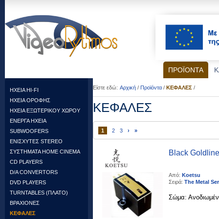
ΠΡΟΪΟΝΤΑ
Κ
Είστε εδώ:
Αρχική
/
Προϊόντα
/
ΚΕΦΑΛΕΣ
/
HXEIA HI-FI
ΗΧΕΙΑ ΟΡΟΦΗΣ
ΚΕΦΑΛΕΣ
HXEIA ΕΞΩΤΕΡΙΚΟΥ ΧΩΡΟΥ
ENEΡΓΑ ΗΧΕΙΑ
1
2
3
›
»
SUBWOOFERS
ΕΝΙΣΧΥΤΕΣ STEREO
ΣΥΣΤΗΜΑΤΑ HOME CINEMA
Black Goldlin
CD PLAYERS
D/A CONVERTORS
Από:
Koetsu
Σειρά:
The Metal Ser
DVD PLAYERS
TURNTABLES (ΠΛΑΤΟ)
Σώμα: Ανοδιωμένο
ΒΡΑΧΙΟΝΕΣ
ΚΕΦΑΛΕΣ