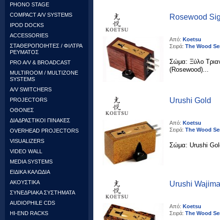
PHONO STAGE
COMPACT A/V SYSTEMS
Rosewood Sig
IPOD DOCKS
ACCESSORIES
Από:
Koetsu
ΣΤΑΘΕΡΟΠΟΙΗΤΕΣ / ΦΙΛΤΡΑ
Σειρά:
The Wood Se
ΡΕΥΜΑΤΟΣ
Σώμα: Ξύλο Τρια
PRO A/V & BROADCAST
(Rosewood)...
MULTIROOM / MULTIZONE
SYSTEMS
A/V SWITCHERS
Urushi Gold
PROJECTORS
ΟΘΟΝΕΣ
ΔΙΑΔΡΑΣΤΙΚΟΙ ΠΙΝΑΚΕΣ
Από:
Koetsu
Σειρά:
The Wood Se
OVERHEAD PROJECTORS
VISUALIZERS
Σώμα: Urushi Gold
VIDEO WALL
MEDIA SYSTEMS
ΕΙΔΙΚΑ ΚΑΛΩΔΙΑ
ΑΚΟΥΣΤΙΚΑ
Urushi Wajim
ΣΥΝΕΔΡΙΑΚΑ ΣΥΣΤΗΜΑΤΑ
AUDIOPHILE CDS
Από:
Koetsu
Σειρά:
The Wood Se
HI-END RACKS