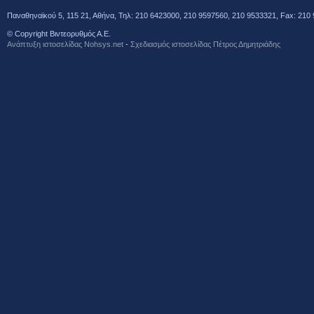
Παναθηναϊκού 5, 115 21, Αθήνα, Τηλ: 210 6423000, 210 9597560, 210 9533321, Fax: 210 
© Copyright Βιντεορυθμός Α.Ε.
Ανάπτυξη ιστοσελίδας Νohsys.net
-
Σχεδιασμός ιστοσελίδας Πέτρος Δημητριάδης