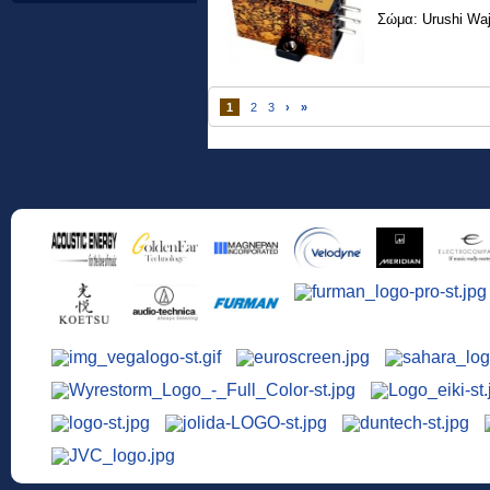
Σώμα: Urushi Waj
1
2
3
›
»