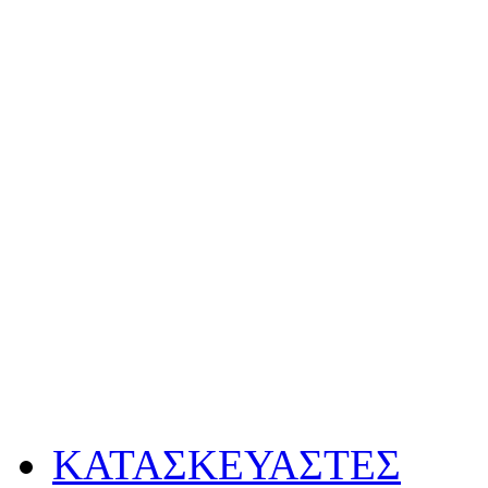
OVERHEAD PROJE
VISUALIZERS
VIDEO WALL
MEDIA SYSTEMS
ΕΙΔΙΚΑ ΚΑΛΩΔΙΑ
ΑΚΟΥΣΤΙΚΑ
ΣΥΝΕΔΡΙΑΚΑ ΣΥΣ
AUDIOPHILE CDs
Hi-End Racks
ΚΑΤΑΣΚΕΥΑΣΤΕΣ