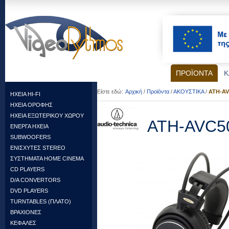
ΠΡΟΪΟΝΤΑ
Κ
Είστε εδώ:
Αρχική
/
Προϊόντα
/
ΑΚΟΥΣΤΙΚΑ
/
ATH-AV
HXEIA HI-FI
ΗΧΕΙΑ ΟΡΟΦΗΣ
HXEIA ΕΞΩΤΕΡΙΚΟΥ ΧΩΡΟΥ
ATH-AVC5
ENEΡΓΑ ΗΧΕΙΑ
SUBWOOFERS
ΕΝΙΣΧΥΤΕΣ STEREO
ΣΥΣΤΗΜΑΤΑ HOME CINEMA
CD PLAYERS
D/A CONVERTORS
DVD PLAYERS
TURNTABLES (ΠΛΑΤΟ)
ΒΡΑΧΙΟΝΕΣ
ΚΕΦΑΛΕΣ