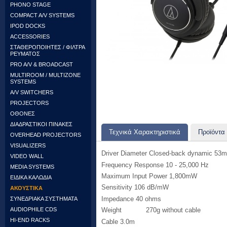
PHONO STAGE
COMPACT A/V SYSTEMS
IPOD DOCKS
ACCESSORIES
ΣΤΑΘΕΡΟΠΟΙΗΤΕΣ / ΦΙΛΤΡΑ
ΡΕΥΜΑΤΟΣ
PRO A/V & BROADCAST
MULTIROOM / MULTIZONE
SYSTEMS
A/V SWITCHERS
PROJECTORS
ΟΘΟΝΕΣ
ΔΙΑΔΡΑΣΤΙΚΟΙ ΠΙΝΑΚΕΣ
Τεχνικά Xαρακτηριστικά
Προϊόντα 
OVERHEAD PROJECTORS
VISUALIZERS
Driver Diameter Closed-back dynamic 53
VIDEO WALL
Frequency Response 10 - 25,000 Hz
MEDIA SYSTEMS
Maximum Input Power 1,800mW
ΕΙΔΙΚΑ ΚΑΛΩΔΙΑ
Sensitivity 106 dB/mW
ΑΚΟΥΣΤΙΚΑ
Impedance 40 ohms
ΣΥΝΕΔΡΙΑΚΑ ΣΥΣΤΗΜΑΤΑ
AUDIOPHILE CDS
Weight 270g without cable
HI-END RACKS
Cable 3.0m