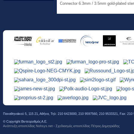
Connector 6.3mm / 3.5mm gold-plated ster
Παναθηναϊκού 5, 115 21, Αθήνα, Τηλ: 210 6423000, 210 9597560, 210 9533321, Fax: 210 
© Copyright Βιντεορυθμός Α.Ε.
Ανάπτυξη ιστοσελίδας Νohsys.net
-
Σχεδιασμός ιστοσελίδας Πέτρος Δημητριάδης